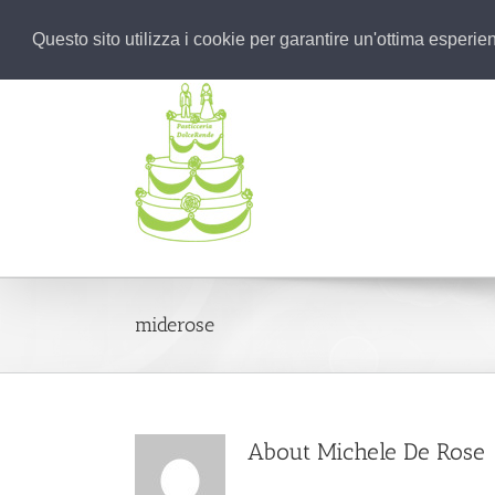
+39 0984 46 53 74
|
dolcerende@dolcerende.com
Questo sito utilizza i cookie per garantire un'ottima esperi
miderose
About
Michele De Rose