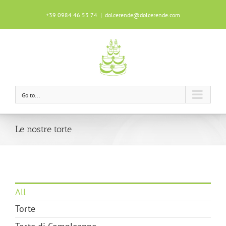
+39 0984 46 53 74
|
dolcerende@dolcerende.com
Questo sito utilizza i cookie per garantire
un'ottima esperienza durante la tua
navigazione.
Scopri di più
OK!
Go to...
Le nostre torte
All
Torte