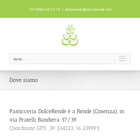
+39 0984 46 53 74
|
dolcerende@dolcerende.com
Questo sito utilizza i cookie per garantire
un'ottima esperienza durante la tua
navigazione.
Scopri di più
OK!
Go to...
Dove siamo
Pasticceria DolceRende è a Rende (Cosenza), in
via Fratelli Bandiera 37/39.
Coordinate GPS: 39.334323, 16.239993.