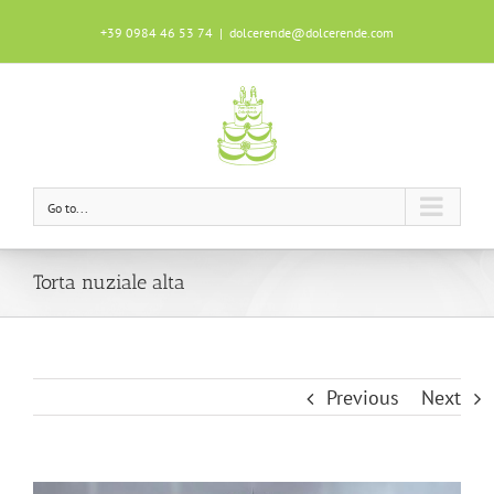
+39 0984 46 53 74
|
dolcerende@dolcerende.com
Questo sito utilizza i cookie per garantire
un'ottima esperienza durante la tua
navigazione.
Scopri di più
OK!
Go to...
Torta nuziale alta
Previous
Next
View