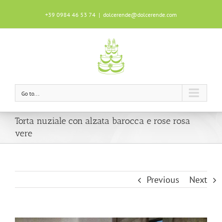
+39 0984 46 53 74
|
dolcerende@dolcerende.com
Questo sito utilizza i cookie per garantire
un'ottima esperienza durante la tua
navigazione.
Scopri di più
OK!
Go to...
Torta nuziale con alzata barocca e rose rosa
vere
Previous
Next
View