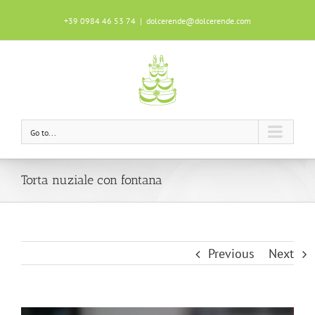
+39 0984 46 53 74
|
dolcerende@dolcerende.com
Questo sito utilizza i cookie per garantire
un'ottima esperienza durante la tua
navigazione.
Scopri di più
OK!
Go to...
Torta nuziale con fontana
Previous
Next
View