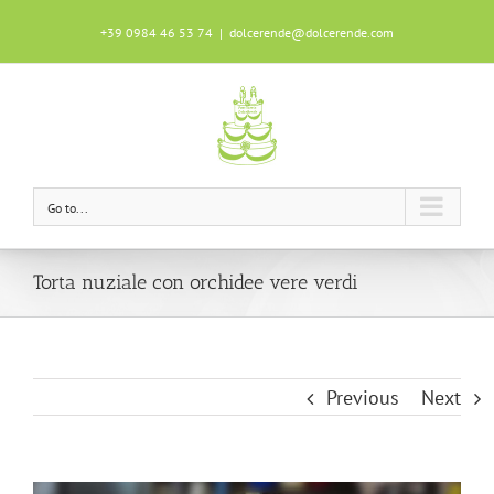
+39 0984 46 53 74
|
dolcerende@dolcerende.com
Questo sito utilizza i cookie per garantire
un'ottima esperienza durante la tua
navigazione.
Scopri di più
OK!
Go to...
Torta nuziale con orchidee vere verdi
Previous
Next
View