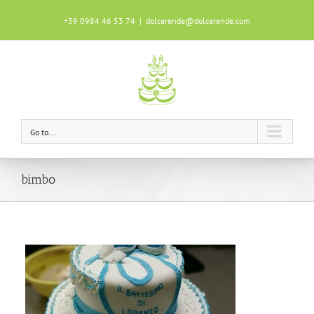
+39 0984 46 53 74
|
dolcerende@dolcerende.com
Questo sito utilizza i cookie per garantire
un'ottima esperienza durante la tua
navigazione.
Scopri di più
OK!
Go to...
bimbo