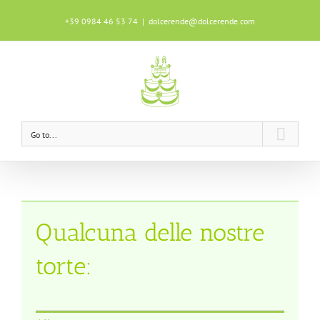
+39 0984 46 53 74
|
dolcerende@dolcerende.com
Questo sito utilizza i cookie per garantire
un'ottima esperienza durante la tua
navigazione.
Scopri di più
OK!
Go to...
Qualcuna delle nostre
torte: